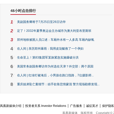
48小时点击排行
1
美副国务卿将于7月25日至26日访华
2
定了！2032年夏季奥运会主办城市为澳大利亚布里斯班
3
郑州地铁被困人员口述：车厢外水有一人多高 车厢内缺氧
4
在人间 | 亲历郑州暴雨：我用皮划艇救了一个孕妇
5
生命至上！第83集团军某旅紧急实施爆破分洪
6
美国常务副国务卿访华为何选在天津？外交部：两个原因
7
在人间 | 红绿灯被淹后，小男孩在路口指路，7位摄影师...
8
重庆姐弟坠亡案细节：凶手欲靠悲情蒙混 警方现场勘察发现...
凤凰新媒体介绍
投资者关系 Investor Relations
广告服务
诚征英才
保护隐
凤凰新媒体
版权所有
Copyright © 