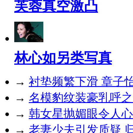
芙蓉真空激凸
林心如另类写真
→
衬垫频繁下滑 章子
→
名模豹纹装豪乳呼之
→
韩女星抛媚眼令人心
→
老妻少夫引发质疑 