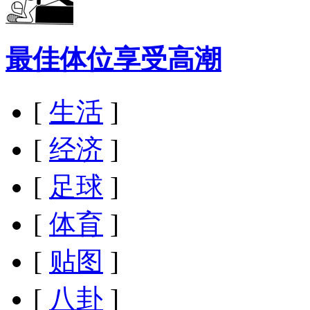
最佳体位享受高潮
[
生活
]
[
经济
]
[
足球
]
[
体育
]
[
贴图
]
[
八卦
]