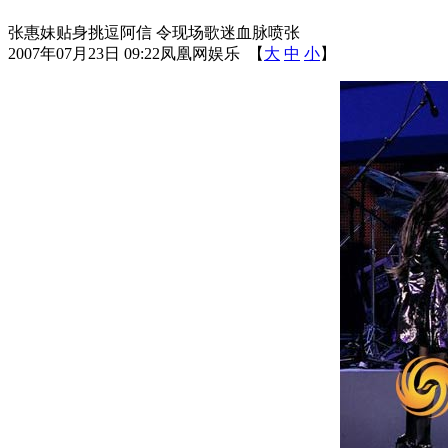
张惠妹贴身挑逗阿信 令现场歌迷血脉喷张
2007年07月23日 09:22
凤凰网娱乐
【
大
中
小
】