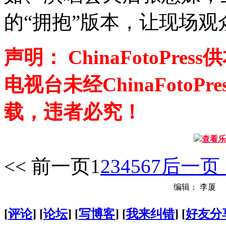
的“拥抱”版本，让现场观
声明： ChinaFotoP
电视台未经ChinaFoto
载，违者必究！
查看乐
<< 前一页
1
2
3
4
5
6
7
后一页 
编辑： 李厦
[
评论
] [
论坛
] [
写博客
] [
我来纠错
] [
好友分