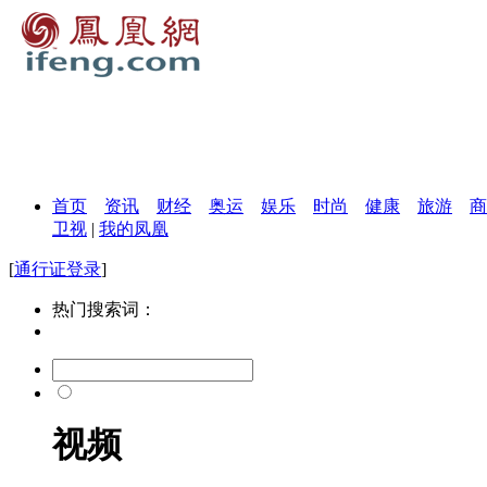
首页
资讯
财经
奥运
娱乐
时尚
健康
旅游
商
卫视
|
我的凤凰
[
通行证登录
]
热门搜索词：
视频