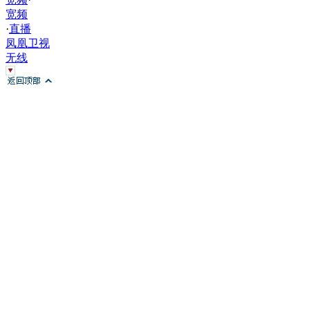
宽频
·
直播
凤凰卫视
无线