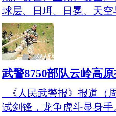
球层、日珥、日冕、天空
武警8750部队云岭高原
《人民武警报》报道（周
试剑锋，龙争虎斗显身手。2