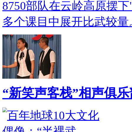
8750部队在云岭高原摆下
多个课目中展开比武较量
“新笑声客栈”相声俱