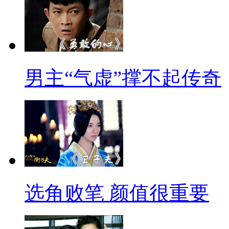
男主“气虚”撑不起传奇
选角败笔 颜值很重要