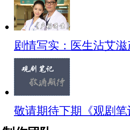
剧情写实：医生沾艾滋
敬请期待下期《观剧笔