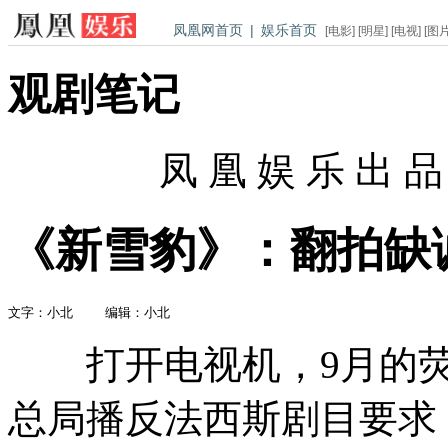
凤凰网首页
|
娱乐首页
[
电影
] [
明星
] [
电视
] [
图
观剧笔记
凤 凰 娱 乐 出 品
第006期
《新雪豹》：翻拍缺
文字：小北    编辑：小北
打开电视机，9月的荧屏
总局播反法西斯剧目要求