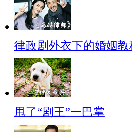
律政剧外衣下的婚姻教
甩了“剧王”一巴掌