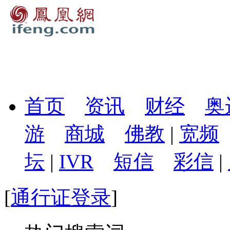
首页
资讯
财经
奥
游
商城
佛教
|
宽频
坛
|
IVR
短信
彩信
|
[
通行证登录
]