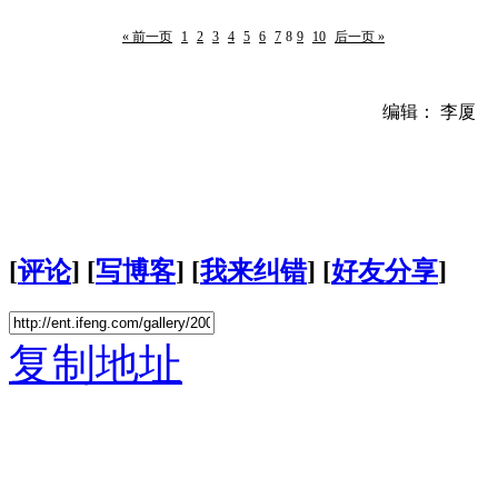
« 前一页
1
2
3
4
5
6
7
8
9
10
后一页 »
编辑： 李厦
[
评论
] [
写博客
] [
我来纠错
] [
好友分享
]
复制地址