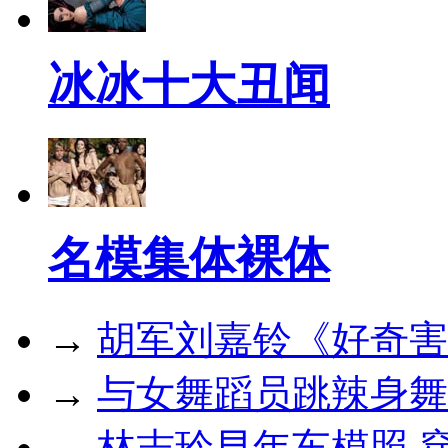
冰冰十大丑闻
名模集体裸体
→
胡军刘嘉铃《好奇害
→
与女舞蹈员跳辣身舞
→
林志玲早年车模照 