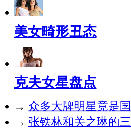
美女畸形丑态
克夫女星盘点
→
众多大牌明星竟是国
→
张铁林和关之琳的三