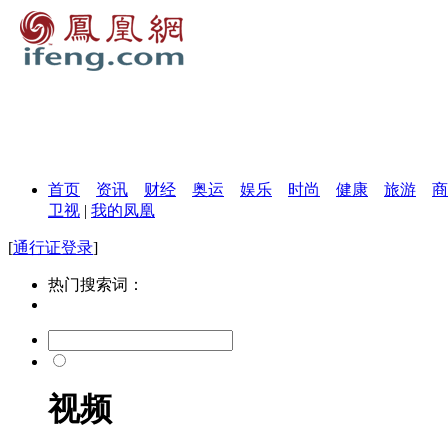
首页
资讯
财经
奥运
娱乐
时尚
健康
旅游
商
卫视
|
我的凤凰
[
通行证登录
]
热门搜索词：
视频