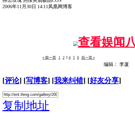
搏击玫瑰 热辣美眉极品COS
2006年11月30日 14:11
凤凰网博客
查看娱闻
« 前一页
1
2
3
4
5
6
后一页 »
编辑： 李厦
[
评论
] [
写博客
] [
我来纠错
] [
好友分享
]
复制地址