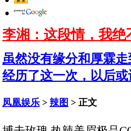
李湘：这段情，我绝
虽然没有缘分和厚霖走
经历了这一次，以后或
凤凰娱乐
>
辣图
> 正文
搏击玫瑰 热辣美眉极品C