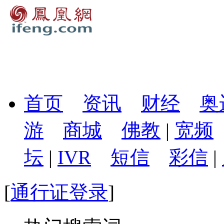
首页
资讯
财经
奥
游
商城
佛教
|
宽频
坛
|
IVR
短信
彩信
|
[
通行证登录
]