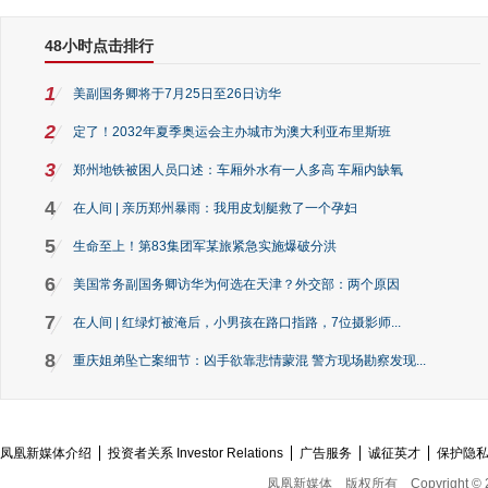
48小时点击排行
1
美副国务卿将于7月25日至26日访华
2
定了！2032年夏季奥运会主办城市为澳大利亚布里斯班
3
郑州地铁被困人员口述：车厢外水有一人多高 车厢内缺氧
4
在人间 | 亲历郑州暴雨：我用皮划艇救了一个孕妇
5
生命至上！第83集团军某旅紧急实施爆破分洪
6
美国常务副国务卿访华为何选在天津？外交部：两个原因
7
在人间 | 红绿灯被淹后，小男孩在路口指路，7位摄影师...
8
重庆姐弟坠亡案细节：凶手欲靠悲情蒙混 警方现场勘察发现...
凤凰新媒体介绍
投资者关系 Investor Relations
广告服务
诚征英才
保护隐
凤凰新媒体
版权所有
Copyright © 