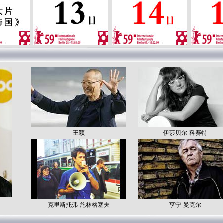
王颖
伊莎贝尔-科赛特
克里斯托弗-施林格塞夫
亨宁-曼克尔