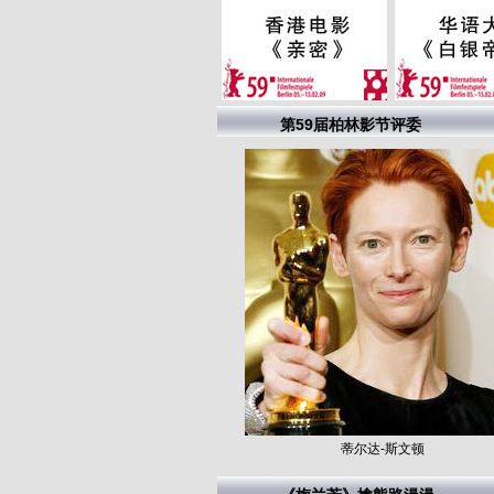
第59届柏林影节评委
蒂尔达-斯文顿