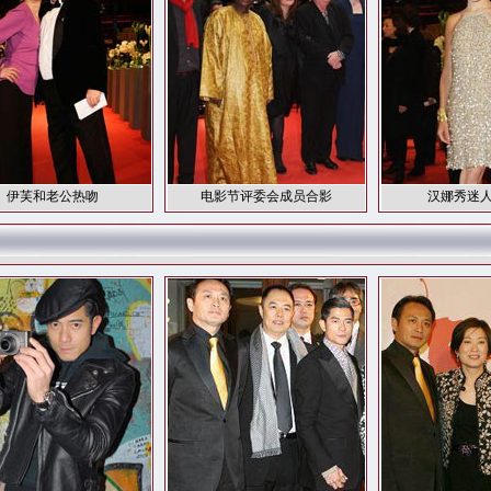
伊芙和老公热吻
电影节评委会成员合影
汉娜秀迷