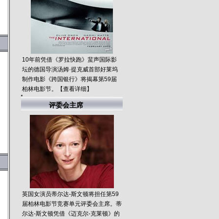
10年前凭借《罗拉快跑》蜚声国际影
坛的德国导演汤姆·提克威首部好莱坞
制作电影《跨国银行》将揭幕第59届
柏林电影节。
【查看详细】
评委会主席
英国女演员蒂尔达-斯文顿将担任第59
届柏林电影节竞赛单元评委会主席。蒂
尔达-斯文顿凭借《迈克尔-克莱顿》的