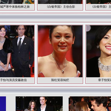
城严寒中体验柏林之旅
《白银帝国》主创合影
《白银帝国》
子怡与演员安藤政信
陈红笑容灿烂
章子怡笑