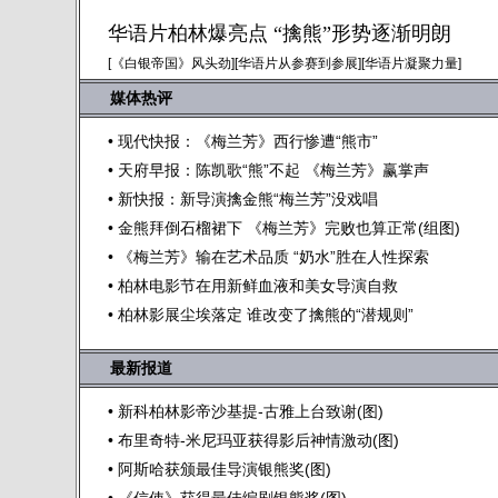
华语片柏林爆亮点 “擒熊”形势逐渐明朗
[《白银帝国》风头劲]
[华语片从参赛到参展]
[华语片凝聚力量]
媒体热评
•
现代快报：《梅兰芳》西行惨遭“熊市”
•
天府早报：陈凯歌“熊”不起 《梅兰芳》赢掌声
•
新快报：新导演擒金熊“梅兰芳”没戏唱
•
金熊拜倒石榴裙下 《梅兰芳》完败也算正常(组图)
•
《梅兰芳》输在艺术品质 “奶水”胜在人性探索
•
柏林电影节在用新鲜血液和美女导演自救
•
柏林影展尘埃落定 谁改变了擒熊的“潜规则”
最新报道
•
新科柏林影帝沙基提-古雅上台致谢(图)
•
布里奇特-米尼玛亚获得影后神情激动(图)
•
阿斯哈获颁最佳导演银熊奖(图)