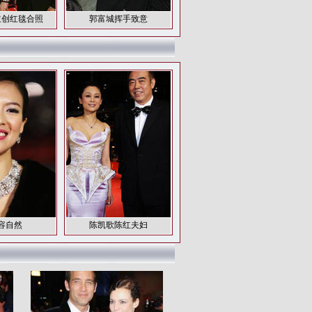
主创红毯合照
郭富城挥手致意
容自然
陈凯歌陈红夫妇