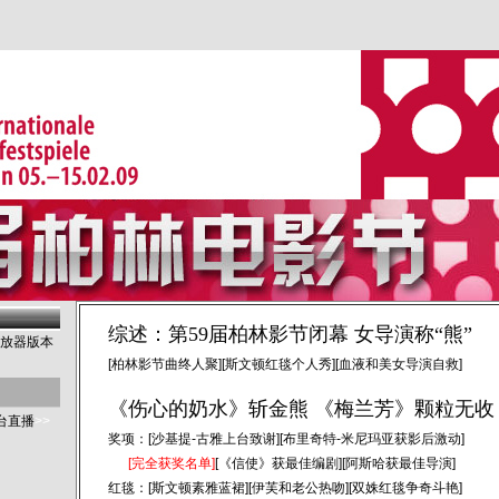
综述：第59届柏林影节闭幕 女导演称“熊”
播放器版本
[柏林影节曲终人聚]
[斯文顿红毯个人秀]
[血液和美女导演自救]
《伤心的奶水》斩金熊
《梅兰芳》颗粒无收
台直播
>>
奖项：
[沙基提-古雅上台致谢]
[布里奇特-米尼玛亚获影后激动]
[完全获奖名单]
[《信使》获最佳编剧]
[阿斯哈获最佳导演]
红毯：
[斯文顿素雅蓝裙]
[伊芙和老公热吻]
[双姝红毯争奇斗艳]