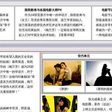
陈凯歌将与各国电影大师PK
电影节
最终落
作为18部竞赛片中唯一的华语片，陈凯歌将与
电影节
赛片中唯
《女王》导演史蒂芬弗里尔斯、波兰学派创始人、
部蕴涵着东
:“章子
波兰斯基的恩师安杰伊瓦伊达等大师进行残酷PK，
感表达非常
艺术
但无论结果如何，《梅兰芳》一定能在全球再次激
界融为一炉
起人们对中国文化的求知欲。【
查看详细
】
一再地延续
世代单元
早前有望入围的王全安的
织姑娘》最终落选，陈凯
导的《梅兰芳》成为26部
片中唯一的华语片，对于
兰芳》达格玛印象颇深:“章
是东方的漂亮姑娘，梅兰
中国伟大的艺术家，这些
《渺渺》
《透明的孤
元素很新鲜！”
张元戒毒之后，
电影圈，新作《达达
由姚树华导演，郭富城、
上映之后反响惊人，