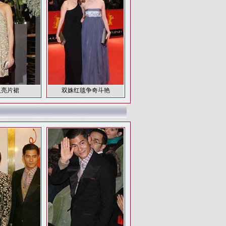
人亮片裙
双姝红毯争奇斗艳