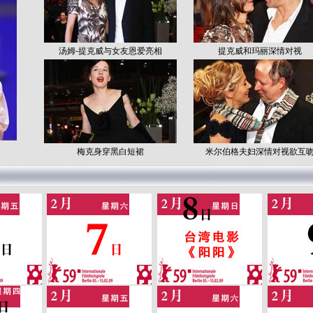
汤姆-提克威与女友恩爱亮相
提克威和玛丽深情对视
梅克身穿黑白短裙
米尔伯格夫妇深情对视欲互