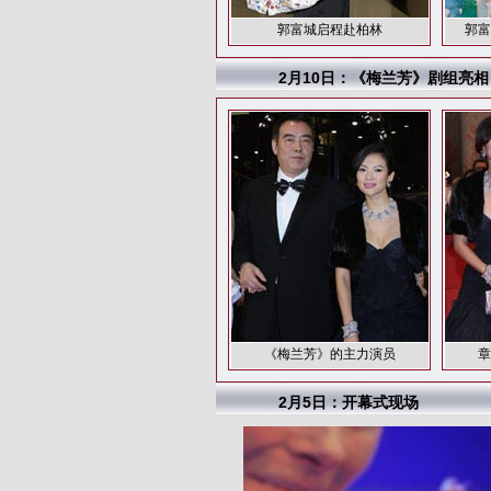
郭富城启程赴柏林
郭富
2月10日：《梅兰芳》剧组亮相
《梅兰芳》的主力演员
章
2月5日：开幕式现场