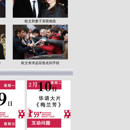
欧文和妻子亲密相依
吻
欧文有求必应签名到手软