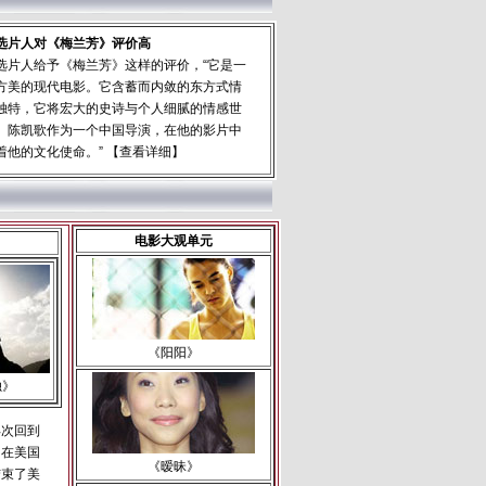
选片人对《梅兰芳》评价高
选片人给予《梅兰芳》这样的评价，“它是一
方美的现代电影。它含蓄而内敛的东方式情
独特，它将宏大的史诗与个人细腻的情感世
。陈凯歌作为一个中国导演，在他的影片中
着他的文化使命。” 【
查看详细
】
电影大观单元
《阳阳》
独》
再次回到
》在美国
《暧昧》
结束了美