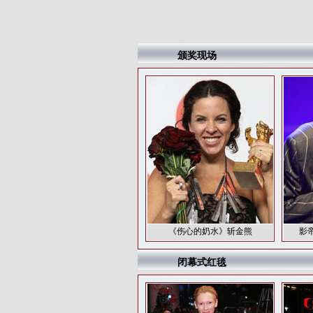
颁奖现场
《伤心的奶水》斩金熊
影
闭幕式红毯