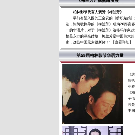
《梅兰芳》擒熊路漫漫
柏林影节代言人褒赞《梅兰芳》
早前有望入围的王全安的《纺织姑娘》
选，陈凯歌执导的《梅兰芳》成为26部竞
一的华语片，对于《梅兰芳》达格玛印象颇深
怡是东方的漂亮姑娘，梅兰芳是中国伟大的
家，这些中国元素很新鲜！” 【
查看详细
】
第59届柏林影节华语力量
《纺
歌执
竞赛
《梅
子怡
芳是
中国