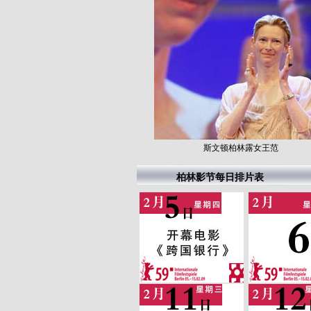
斯文顿柏林露女王范
柏林影节每日排片表