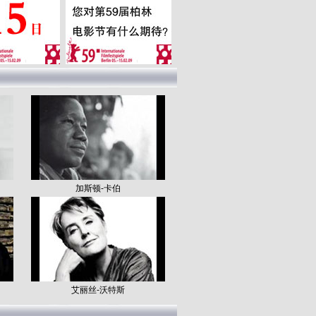
加斯顿-卡伯
艾丽丝-沃特斯