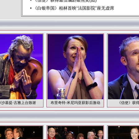
•
《信使》获得最佳编剧银熊奖(图)
•
《白银帝国》柏林首映“法国影院”座无虚席
帝沙基提-古雅上台致谢
布里奇特-米尼玛亚获影后激动
《信使》获