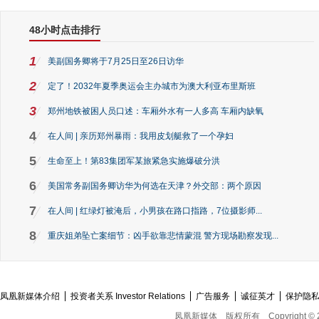
48小时点击排行
1
美副国务卿将于7月25日至26日访华
2
定了！2032年夏季奥运会主办城市为澳大利亚布里斯班
3
郑州地铁被困人员口述：车厢外水有一人多高 车厢内缺氧
4
在人间 | 亲历郑州暴雨：我用皮划艇救了一个孕妇
5
生命至上！第83集团军某旅紧急实施爆破分洪
6
美国常务副国务卿访华为何选在天津？外交部：两个原因
7
在人间 | 红绿灯被淹后，小男孩在路口指路，7位摄影师...
8
重庆姐弟坠亡案细节：凶手欲靠悲情蒙混 警方现场勘察发现...
凤凰新媒体介绍
投资者关系 Investor Relations
广告服务
诚征英才
保护隐
凤凰新媒体
版权所有
Copyright © 