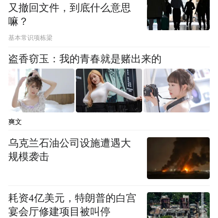
又撤回文件，到底什么意思
你，你只会一直在付出，其实没什么回报，
嘛？
金钱开支明显收入不多。狮子如果有人给你
基本常识项栋梁
设了局，你根本看不出，你也傻子般的给人
盗香窃玉：我的青春就是赌出来的
卖了，也只能把这口气给咽下去。因为你在
这个圈子里就是要接受潜规则，大家玩着玩
着的游戏你都不好翻脸。你可能在月底因为
子女的事情容易开支与被骗，甚至说因为家
爽文
庭的事情，你只能妥协违背自己的原则，你
乌克兰石油公司设施遭遇大
做出了一些让自己感到后悔的事情，事实也
规模袭击
只能这么做，因为别无选择！
处女如果说工作与家庭要兼顾到位，此时你
耗资4亿美元，特朗普的白宫
有很多只草泥马飞过，因为你就是没办法兼
宴会厅修建项目被叫停