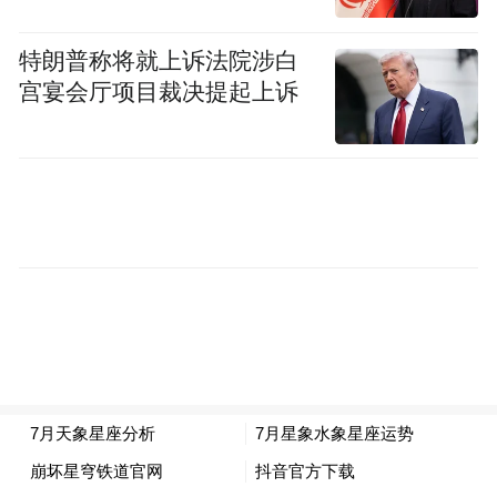
近是不是菩萨心肠了？如果说你跟别人有金
钱往来的话，还是不要过于信任为好。当
特朗普称将就上诉法院涉白
宫宴会厅项目裁决提起上诉
然，你最近也会为情所困，特别是在7月尾的
时候，20号之后你会发现，你遇到非常棘手
的问题，可能你想要帮的时候，事实却帮不
了，但是总是拖着这份人情债，你也会被人
误会的，因此还是要好好认清谁真正对你
好，不要盲目的信任，因为突然的开支与意
外之财都可能是陷阱。
双子如果你厌恶了表达，开始找不到倾诉理
由的时候，你此刻是非常无助的！你的心结
在于你耿耿于怀别人的错，你没办法原谅别