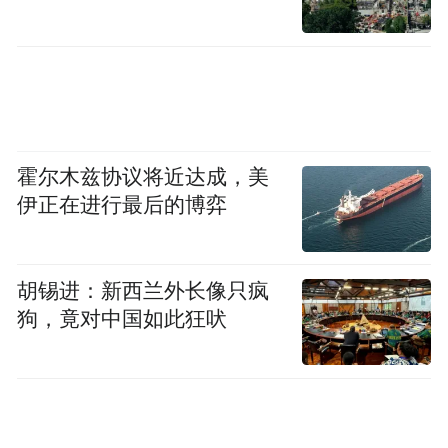
顾到位，所以你时刻在发牢骚！甚至，你觉
得家里没有人可以为你分担的，总是要你全
全都安排妥，你开始越来越压抑根本不愿意
沟通！甚至你对你的工作也没有什么耐心，
因为你觉得你的耐心都耗尽了，其实都没有
霍尔木兹协议将近达成，美
什么进展，你的工作被人施压，家庭也被家
伊正在进行最后的博弈
人施压，你只能熬与抱怨着，有的时候根本
懒得说就是憋心里！家里的东西容易坏，水
管漏水维修什么的，也会出现这类问题。天
胡锡进：新西兰外长像只疯
秤你最大的问题还是归于感情，你的感情遇
狗，竟对中国如此狂吠
到了让你看不清的事实，你非常想要看清楚
一段关系，甚至你家人也总在给你施压。情
侣之间发生金钱与出轨问题，可能在这个月