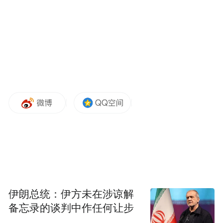
白羊7月无论心理多么强大，其实都会遇到被
人挑挑剔剔指指点点，甚至很多混乱的事情
出现，你开始分不清什么是事实。你开始变
得什么都不管，只会乱发脾气甚至跟人交谈
合作，你都在防备事实也防不胜防，你总是
在意你被人陷害过的那个坑里，你走不出来
的。对的，至今为止也快月尾了，你要做的
伊朗总统：伊方未在涉谅解
就是一定要认真的处理好一对一的关系，不
备忘录的谈判中作任何让步
要只会发牢骚然后甩手不干走人！金牛你最