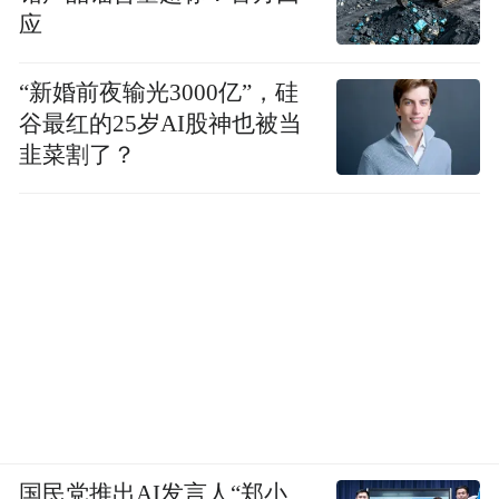
应
去的阴影！甚至说，这个月你的开支就是非
常混乱的，你根本就填补不了钱的洞穴，因
“新婚前夜输光3000亿”，硅
此压力很大特别是看到家庭的金钱生活压
谷最红的25岁AI股神也被当
力，你也莫名感受到沮丧同情但是又没办法
韭菜割了？
帮！
摩羯如果政治或者法律有变动，这对你是一
个好的时机，但是因为很多事情的被迫，你
开始不得不做出选择了！也就是说你相对面
临的问题，就是你创业需要一笔钱，你开始
想要卖掉自家的房子？这样可能是缓宾之
计，事实也没有根本解决得了问题，毕竟卖
出基本是亏本的，甚至说你最近只是想法很
国民党推出AI发言人“郑小