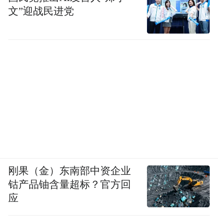
多，实际上现在阻碍很多，你没办法实施
文”迎战民进党
的！水瓶如果说你要面临搬家，结束一段恋
情或者同居关系，甚至说签约合同发现了问
题（你突然中止了合同跑路），最后就是会
遇到问题麻烦而来，你选择了逃避与拍屁股
走人，根本没有说明原因与做出合理解释。
此刻，你事后就是被人追讨与为难讨相对的
赔偿与损失。双鱼相信说你的心病被放大，
你开始被你最爱的人折磨也挺久了，你试着
祈求对方给你爱，你做出了很多委曲求全的
刚果（金）东南部中资企业
事情，事实只会让对方更看不起你欺负你，
钴产品铀含量超标？官方回
不要再在一段破裂的关系中周旋了，因为你
应
会越来越没有结果！如果说你家人参与到了