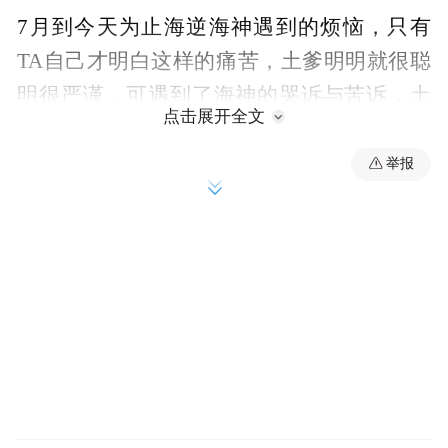
7月到今天为止海逆海神遇到的烦恼，只有
TA自己才明白这样的痛苦，土爹明明就很聪
明很严谨，可遇到了海神的哭诉与苦诉，土
点击展开全文
爹开始怜香惜玉起来，跟着海神瞎闹了起
来！海刑土就这个天象来说，我们又陷入了
举报
多少次迷幻与迷境里呢？
我们总是按捺不住内心的苦，恨不得马上要
一瓶解药，得到最终的答案，就是想走出这
个迷宫，让自己看清事实！可是，越是寻求
真理的时候，越是糊涂越是没办法做到最初
的淡定，做到最终的等待与沉稳。你做了多
少让自己后悔的决定呢？此刻你不由自主地