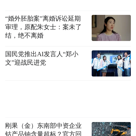
你会看清这么一个人，但是只要想起对方的
伤害，你就根本不愿给对方解释的机会。事
“婚外胚胎案”离婚诉讼延期
实对方也是在利用你，特别你也容易想起旧
审理，原配朱女士：案未了
情的伤。天蝎也许你的冷淡冷漠，就是因为
结，绝不离婚
看清楚了事实的真相，没有什么可以值得你
付出的了。你似乎被你的过去放大了阴影，
国民党推出AI发言人“郑小
文”迎战民进党
你不再信任你身边的人（爱人），你也没有
多大的心思再去等待与接受考验，因此，你
开始选择伤害别人，折磨自己的心，就是没
法原谅那些伤过的事实！射手你似乎有着非
常痛苦的领悟，你不得不去面对压力与现
实，你结束了一段被折磨的关系，又或者说
看清了谁爱不爱你。当然，如你因对方家人
刚果（金）东南部中资企业
钴产品铀含量超标？官方回
而感到为难与痛苦，这也会是你接下来抹不