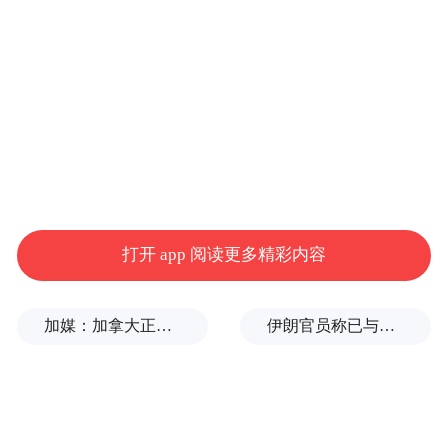
流下了泪水，这泪水是多么的憋屈啊，明明
知道这是一个注定没法解决的缺口，于是一
直憋屈憋屈哪怕倾诉自己的苦，别人也以为
你是发牢骚埋怨与讨债。甚至，别人也没有
一丝丝同情你的意思，大家也陷入了僵局
中，此刻你真的合适打感情牌吗？你越是软
弱，别人就越装作很同情你，事实别人在背
后就是想揪你的小辫子，你也傻傻地入套都
打开 app 阅读更多精彩内容
不知！这是套路这是给人背的黑锅，别人也
觉得你是自愿的！
加媒：加拿大正与美国商讨，以贸易让步换取部分关税减免
伊朗官员称已与阿曼就霍尔木兹海峡通行问题明确总体框架