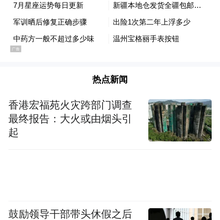
人无心说出的话，甚至你也会跟你厌恶的人
分清界限。你遇到一个让你很讨厌的人，甚
至旧人出现找你的现象，总之你只是想甩掉
这么一个人！当然，你在月底就特别无助，
你需要别人的帮助，但是又开不了口，事实
热点新闻
一直憋着自己，就是非常压力压抑！如果你
的兄弟姐妹找你帮忙，你是否愿意帮呢？总
香港宏福苑火灾跨部门调查
之你也总是在避开这样的帮忙，毕竟你觉得
最终报告：大火或由烟头引
起
很心烦。巨蟹你内心有很多的不满，也会随
着心情时而忧郁，事实你也开始善于伪装自
己。也许家里大大小小的事情，你觉得很多
事情忙不过来，甚至你会为家人操碎了心！
调整好心态不要总因家人给你施压，你就开
鼓励领导干部带头休假之后
始越来越迷茫，因为你迷茫也不会有人帮