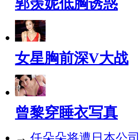
郭羡妮低胸诱惑
女星胸前深V大战
曾黎穿睡衣写真
→
任朵朵将遭日本公司