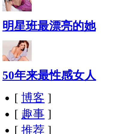
明星班最漂亮的她
50年来最性感女人
[
博客
]
[
趣事
]
[
推荐
]