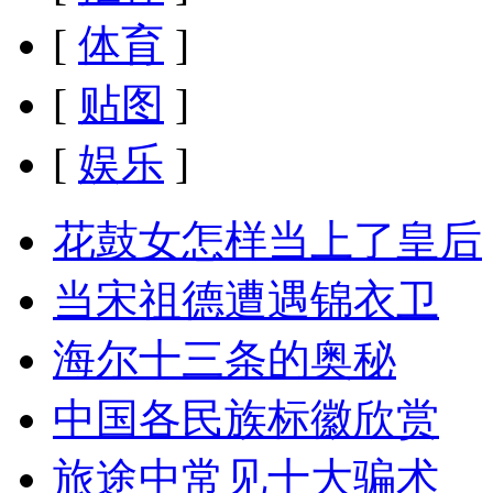
[
体育
]
[
贴图
]
[
娱乐
]
花鼓女怎样当上了皇后
当宋祖德遭遇锦衣卫
海尔十三条的奥秘
中国各民族标徽欣赏
旅途中常见十大骗术