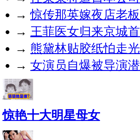
→
惊传那英嫁夜店老板
→
王菲医女归来京城首
→
熊黛林贴胶纸怕走光
→
女演员自爆被导演潜
惊艳十大明星母女