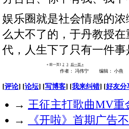
娱乐圈就是社会情感的浓
么大不了的，于丹教授在
代，人生下了只有一件事
« 前一页
1
2
3
后一页 »
作者： 冯伟宁 编辑： 小燕
[
评论
] [
论坛
] [
写博客
] [
我来纠错
] [
好友分
→
王征主打歌曲MV重
→
《开啦》首期广告不