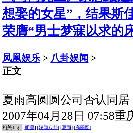
想娶的女星”，结果斯
荣膺“男士梦寐以求的
凤凰娱乐
>
八卦娱闻
>
正文
夏雨高圆圆公司否认同居
2007年04月28日 07:58
重
相关Tag
[
明星
] [
娱闻八卦
] [
夏雨
] [
高圆圆
]