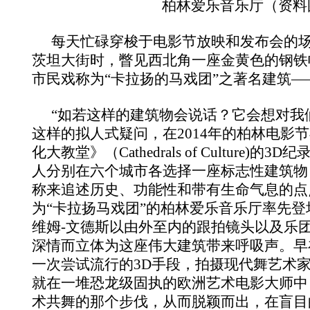
柏林爱乐音乐厅（资料
每天忙碌穿梭于电影节放映和发布会的
茨坦大街时，瞥见西北角一座金黄色的钢铁
市民戏称为“卡拉扬的马戏团”之著名建筑
“如若这样的建筑物会说话？它会想对我
这样的拟人式疑问，在2014
年的柏林电影节
化大教堂》（Cathedrals of Culture)
的3D
纪
人分别在六个城市各选择一座标志性建筑物
称来追述历史、功能性和带有生命气息的点
为“卡拉扬马戏团”的柏林爱乐音乐厅率先
维姆-
文德斯以由外至内的跟拍镜头以及乐
深情而立体为这座伟大建筑带来呼吸声。早
一次尝试流行的3D
手段，拍摄现代舞艺术家
就在一堆恐龙级固执的欧洲艺术电影大师中
术共舞的那个步伐，从而脱颖而出，在盲目