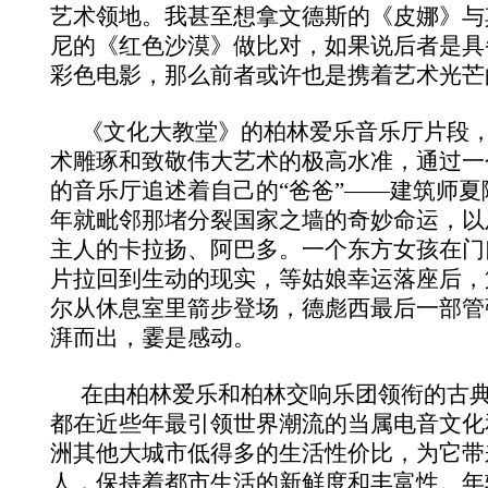
艺术领地。我甚至想拿文德斯的《皮娜》与
尼的《红色沙漠》做比对，如果说后者是具
彩色电影，那么前者或许也是携着艺术光芒
《文化大教堂》的柏林爱乐音乐厅片段
术雕琢和致敬伟大艺术的极高水准，通过一
的音乐厅追述着自己的“爸爸”——建筑师
年就毗邻那堵分裂国家之墙的奇妙命运，以
主人的卡拉扬、阿巴多。一个东方女孩在门
片拉回到生动的现实，等姑娘幸运落座后，
尔从休息室里箭步登场，德彪西最后一部管
湃而出，霎是感动。
在由柏林爱乐和柏林交响乐团领衔的古
都在近些年最引领世界潮流的当属电音文化
洲其他大城市低得多的生活性价比，为它带
人，保持着都市生活的新鲜度和丰富性。年