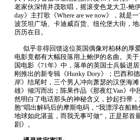
老家伙深情并茂歌唱，摇滚变色龙大卫-
鲍伊
day
》主打歌《Where are we now
》，就是一
波茨坦广场、卡迪威百货、纽伦堡大街，地
历历在目。
似乎非得回馈这位英国偶像对柏林的厚
电影竟都有大幅段落用上鲍伊的名曲。关于
国电影《71
年》中，落单的英国士兵躲进居
刚推出的新专辑《Hunky Dory
》；巴西和德
岸》结尾时，三个男人冲向萧瑟的汉堡海滩
雄》倾泻而出；陈果作品《那夜红Van
》中
然明白了电话那头的神秘含义，抄起扫帚，
胞”唱出解码后的摩斯电码，“我漂浮在船
地球如此湛蓝，而我无事可做”，正是那首
剧》。