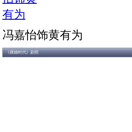
冯嘉怡饰黄有为
《裸婚时代》剧照