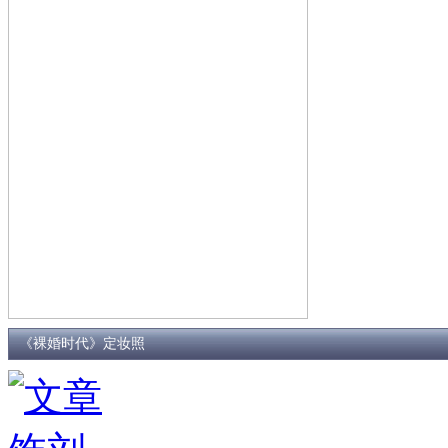
《裸婚时代》定妆照