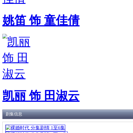
姚笛 饰 童佳倩
凯丽 饰 田淑云
剧集信息