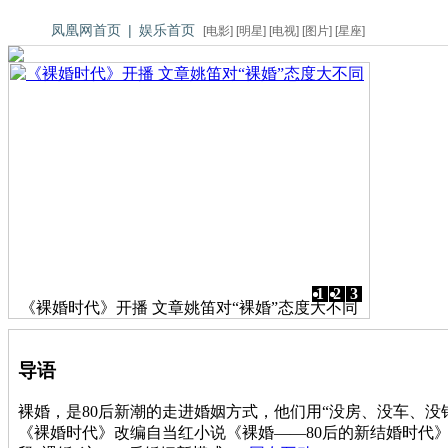
凤凰网首页
|
娱乐首页
[
电影
] [
明星
] [
电视
] [
图片
] [
星座
]
1
2
3
《裸婚时代》开播 文章姚笛对“裸婚”态度大不同
导语
裸婚，是80后新潮的走进婚姻方式，他们用“没房、没车、
《裸婚时代》改编自当红小说《裸婚——80后的新结婚时代