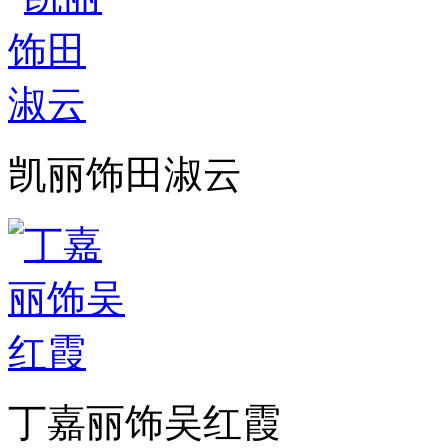
凯丽饰田淑云
丁嘉丽饰吴红霞