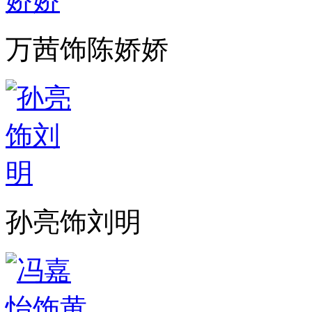
万茜饰陈娇娇
孙亮饰刘明