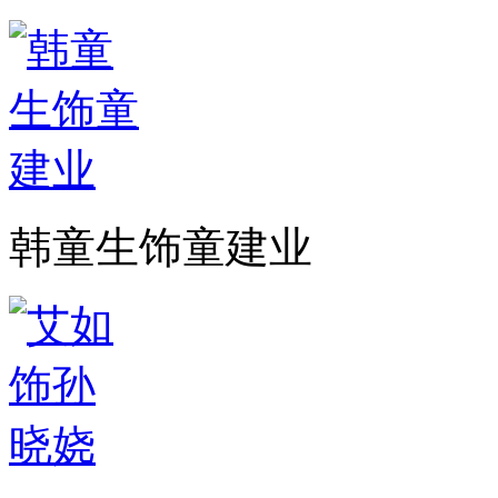
韩童生饰童建业