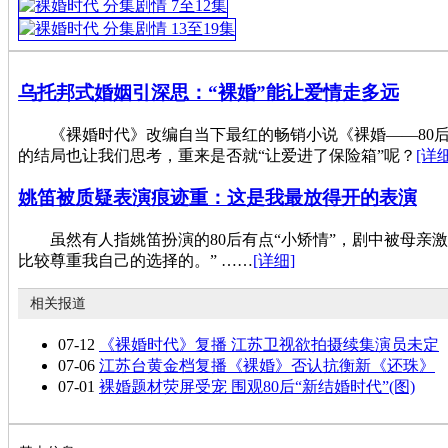
乌托邦式婚姻引深思：“裸婚”能让爱情走多远
《裸婚时代》改编自当下最红的畅销小说《裸婚——80后
的结局也让我们思考，重来是否就“让爱进了保险箱”呢？
[详细
姚笛被质疑表演痕迹重：这是我最放得开的表演
虽然有人指姚笛扮演的80后有点“小矫情”，剧中被母亲激
比较尊重我自己的选择的。” ……
[详细]
相关报道
07-12
《裸婚时代》复播 江苏卫视欲拍摄续集演员未定
07-06
江苏台黄金档复播《裸婚》否认抗衡新《还珠》
07-01
裸婚题材荧屏受宠 围观80后“新结婚时代”(图)