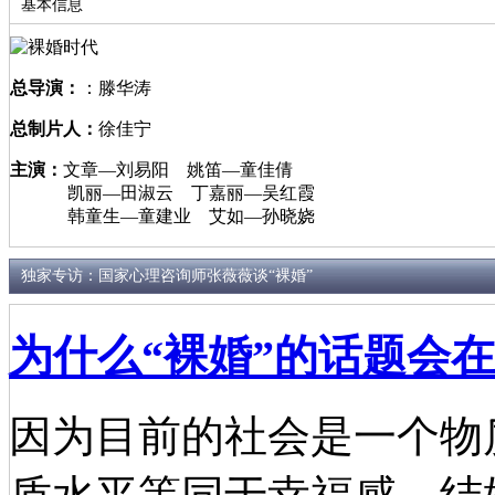
基本信息
总导演：
：滕华涛
总制片人：
徐佳宁
主演：
文章—刘易阳 姚笛—童佳倩
凯丽—田淑云 丁嘉丽—吴红霞
韩童生—童建业 艾如—孙晓娆
独家专访：国家心理咨询师张薇薇谈“裸婚”
为什么“裸婚”的话题会
因为目前的社会是一个物