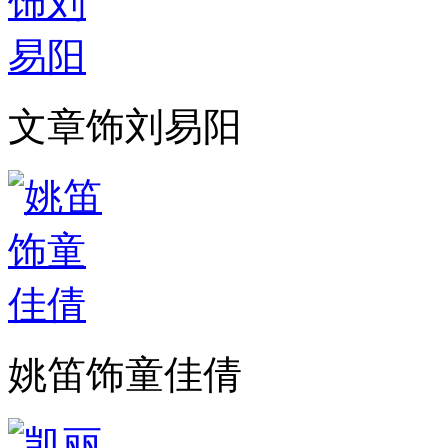
文章饰刘易阳
姚笛饰童佳倩