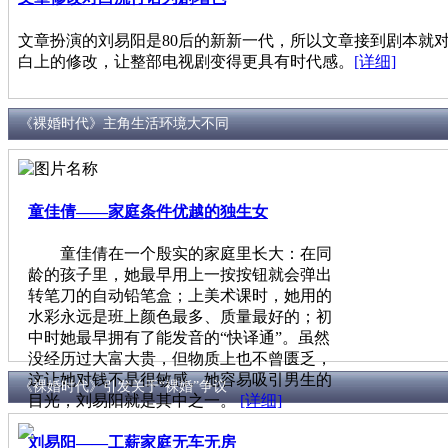
文章扮演的刘易阳是80后的新新一代，所以文章接到剧本就
白上的修改，让整部电视剧变得更具有时代感。
[详细]
《裸婚时代》主角生活环境大不同
童佳倩——家庭条件优越的独生女
童佳倩在一个殷实的家庭里长大：在同
龄的孩子里，她最早用上一按按钮就会弹出
转笔刀的自动铅笔盒；上美术课时，她用的
水彩永远是班上颜色最多、质量最好的；初
中时她最早拥有了能发音的“快译通”。虽然
没经历过大富大贵，但物质上也不曾匮乏，
这让她对钱不是很敏感。她容易吸引男生的
《裸婚时代》引发关于“裸婚”争议
目光，刘易阳就是其中之一。
[详细]
刘易阳——工薪家庭无车无房