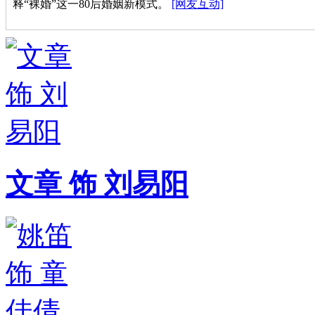
释“裸婚”这一80后婚姻新模式。
[网友互动]
《裸婚时代》开播 姚笛盛赞文章“好丈夫典范”
文章 饰 刘易阳
《裸婚时代》剧照[高清大图]