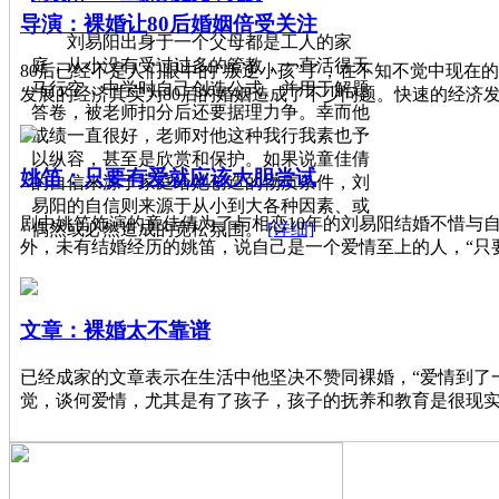
导演：裸婚让80后婚姻倍受关注
刘易阳出身于一个父母都是工人的家
庭，从小没有受过过多的管教，一直活得天
80后已经不是人们眼中的“叛逆小孩”了，在不知不觉中现在
马行空，中学时自己创造公式、并用于解题
发展的经济其实为80后的婚姻造成了不少问题。快速的经济
答卷，被老师扣分后还要据理力争。幸而他
成绩一直很好，老师对他这种我行我素也予
以纵容，甚至是欣赏和保护。如果说童佳倩
姚笛：只要有爱就应该大胆尝试
的自信来源于家庭给她创造的物质条件，刘
易阳的自信则来源于从小到大各种因素、或
剧中姚笛饰演的童佳倩为了与相恋10年的刘易阳结婚不惜与
偶然或必然造成的宽松氛围。
[详细]
外，未有结婚经历的姚笛，说自己是一个爱情至上的人，“只
文章：裸婚太不靠谱
已经成家的文章表示在生活中他坚决不赞同裸婚，“爱情到了
觉，谈何爱情，尤其是有了孩子，孩子的抚养和教育是很现实