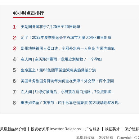
48小时点击排行
1
美副国务卿将于7月25日至26日访华
2
定了！2032年夏季奥运会主办城市为澳大利亚布里斯班
3
郑州地铁被困人员口述：车厢外水有一人多高 车厢内缺氧
4
在人间 | 亲历郑州暴雨：我用皮划艇救了一个孕妇
5
生命至上！第83集团军某旅紧急实施爆破分洪
6
美国常务副国务卿访华为何选在天津？外交部：两个原因
7
在人间 | 红绿灯被淹后，小男孩在路口指路，7位摄影师...
8
重庆姐弟坠亡案细节：凶手欲靠悲情蒙混 警方现场勘察发现...
凤凰新媒体介绍
投资者关系 Investor Relations
广告服务
诚征英才
保护隐
凤凰新媒体
版权所有
Copyright © 