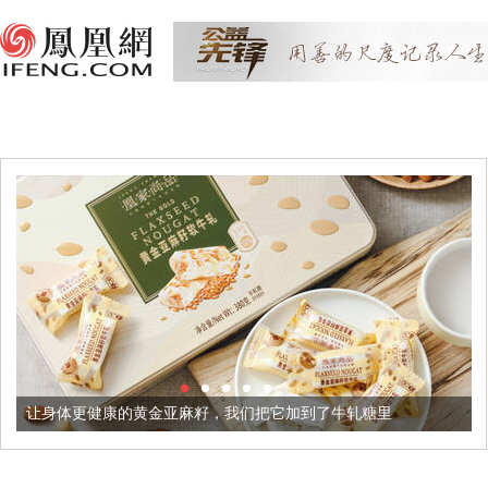
健康的黄金亚麻籽，我们把它加到了牛轧糖里
被列入佛家七