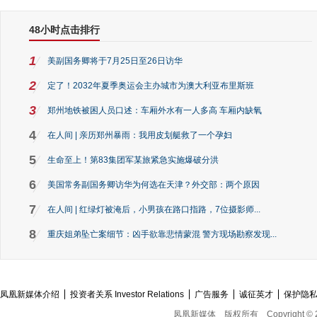
48小时点击排行
1
美副国务卿将于7月25日至26日访华
2
定了！2032年夏季奥运会主办城市为澳大利亚布里斯班
3
郑州地铁被困人员口述：车厢外水有一人多高 车厢内缺氧
4
在人间 | 亲历郑州暴雨：我用皮划艇救了一个孕妇
5
生命至上！第83集团军某旅紧急实施爆破分洪
6
美国常务副国务卿访华为何选在天津？外交部：两个原因
7
在人间 | 红绿灯被淹后，小男孩在路口指路，7位摄影师...
8
重庆姐弟坠亡案细节：凶手欲靠悲情蒙混 警方现场勘察发现...
凤凰新媒体介绍
投资者关系 Investor Relations
广告服务
诚征英才
保护隐
凤凰新媒体
版权所有
Copyright © 