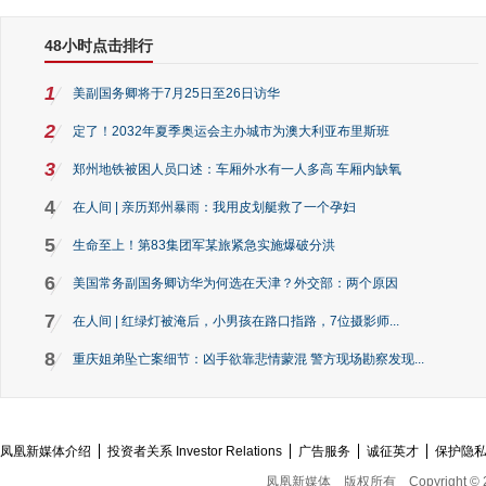
48小时点击排行
1
美副国务卿将于7月25日至26日访华
2
定了！2032年夏季奥运会主办城市为澳大利亚布里斯班
3
郑州地铁被困人员口述：车厢外水有一人多高 车厢内缺氧
4
在人间 | 亲历郑州暴雨：我用皮划艇救了一个孕妇
5
生命至上！第83集团军某旅紧急实施爆破分洪
6
美国常务副国务卿访华为何选在天津？外交部：两个原因
7
在人间 | 红绿灯被淹后，小男孩在路口指路，7位摄影师...
8
重庆姐弟坠亡案细节：凶手欲靠悲情蒙混 警方现场勘察发现...
凤凰新媒体介绍
投资者关系 Investor Relations
广告服务
诚征英才
保护隐
凤凰新媒体
版权所有
Copyright © 