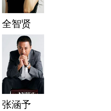
全智贤
张涵予