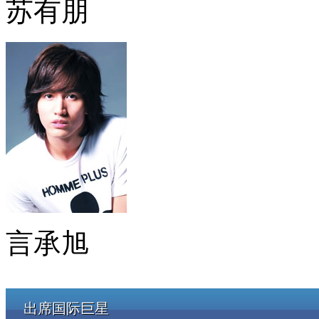
苏有朋
言承旭
出席国际巨星