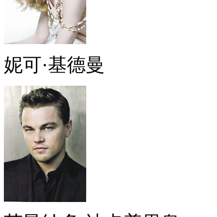
妮可·基德曼