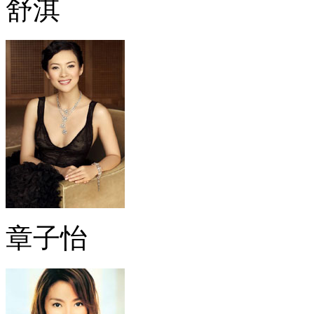
舒淇
章子怡