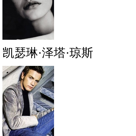
凯瑟琳·泽塔·琼斯