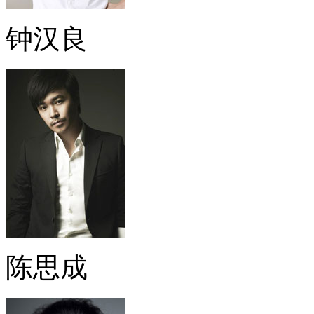
钟汉良
陈思成