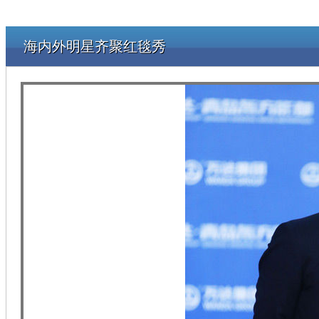
海内外明星齐聚红毯秀