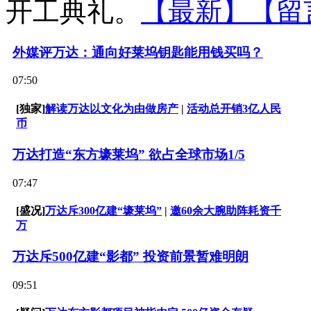
开工典礼。
【最新】
【留
外媒评万达：通向好莱坞钥匙能用钱买吗？
07:50
[独家]
解读万达以文化为由做房产
|
活动总开销3亿人民
币
万达打造“东方壕莱坞” 欲占全球市场1/5
07:47
[盛况]
万达斥300亿建“壕莱坞”
|
邀60余大腕助阵耗资千
万
万达斥500亿建“影都” 投资前景暂难明朗
09:51