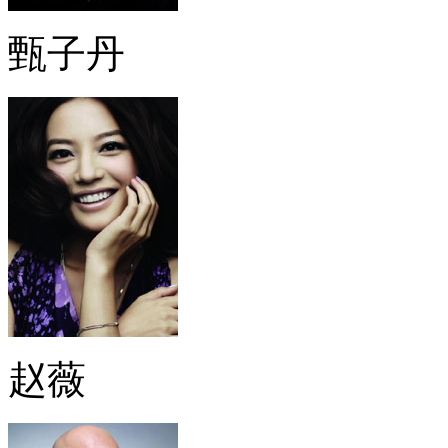
甄子丹
赵薇