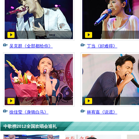
吴克群《全部都给你》
丁当《好难得》
徐佳莹《身骑白马》
林宥嘉《说谎》
中歌榜2012全国欢唱会巡礼