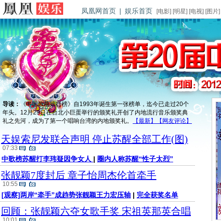
凤凰网首页
|
娱乐首页
[
电影
] [
明星
] [
电视
] [
图片
]
导读：
《中国歌曲排行榜》自1993年诞生第一张榜单，迄今已走过20个
年头。12月29日在台北小巨蛋举行的颁奖礼开创了内地流行音乐颁奖典
礼之先河，成为了第一个唱响台湾的内地颁奖礼。
【最新】
【网友评论】
天娱索尼发联合声明 停止苏醒全部工作(图)
07:33
中歌榜苏醒打李玮疑因争女人
|
圈内人称苏醒“性子太烈”
张靓颖7度封后 章子怡周杰伦首牵手
10:55
[观察]两岸“牵手”成趋势张靓颖王力宏压轴
|
完全获奖名单
回顾：张靓颖六夺女歌手奖 宋祖英那英合唱
10:01