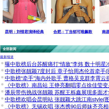
昆明：刘惜君演绎经典
合肥：丁当郁可唯飙歌
南
全部新闻
最新报道
曝中歌榜后台苏醒痛打“情敌”李炜 数十明星
中歌榜张靓颖7度封后 章子怡周杰伦首牵手(
中歌榜“牵手”海内外歌手 曹格吴克群李霄云
《中歌榜》南昌站 王铮亮翻唱零点徐佳莹变
潘辰带伤挑战张靓颖 苏醒王栎鑫展现多面才华
中歌榜欢唱会昆明站 张靓颖大跳江南style(图
《中歌榜》无锡欢唱 张杰携90后师妹齐亮相(