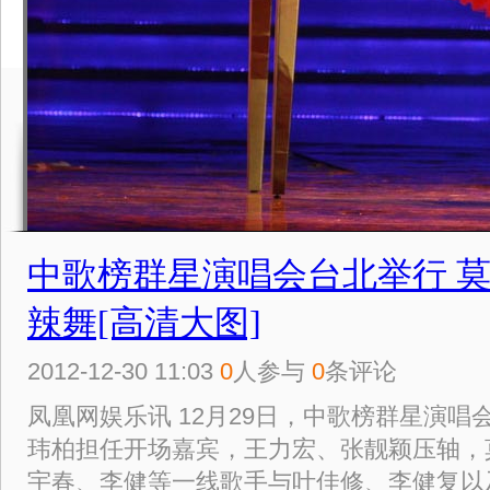
中歌榜群星演唱会台北举行 
辣舞[高清大图]
2012-12-30 11:03
0
人参与
0
条评论
凤凰网娱乐讯 12月29日，中歌榜群星演
玮柏担任开场嘉宾，王力宏、张靓颖压轴，
宇春、李健等一线歌手与叶佳修、李健复以