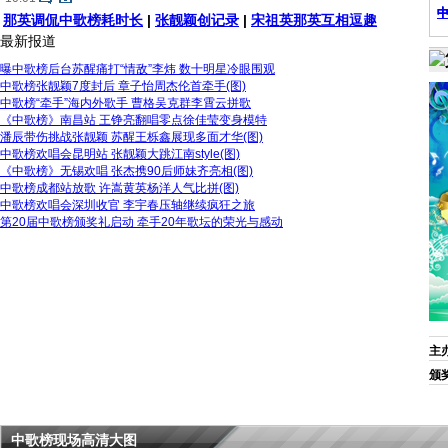
那英调侃中歌榜耗时长
|
张靓颖创记录
|
宋祖英那英互相逗趣
最新报道
曝中歌榜后台苏醒痛打“情敌”李炜 数十明星冷眼围观
中歌榜张靓颖7度封后 章子怡周杰伦首牵手(图)
中歌榜“牵手”海内外歌手 曹格吴克群李霄云拼歌
《中歌榜》南昌站 王铮亮翻唱零点徐佳莹变身模特
潘辰带伤挑战张靓颖 苏醒王栎鑫展现多面才华(图)
中歌榜欢唱会昆明站 张靓颖大跳江南style(图)
《中歌榜》无锡欢唱 张杰携90后师妹齐亮相(图)
中歌榜成都站放歌 许嵩黄英杨洋人气比拼(图)
中歌榜欢唱会深圳收官 李宇春压轴继续疯狂之旅
第20届中歌榜颁奖礼启动 牵手20年歌坛的荣光与感动
主
颁
中歌榜现场高清大图