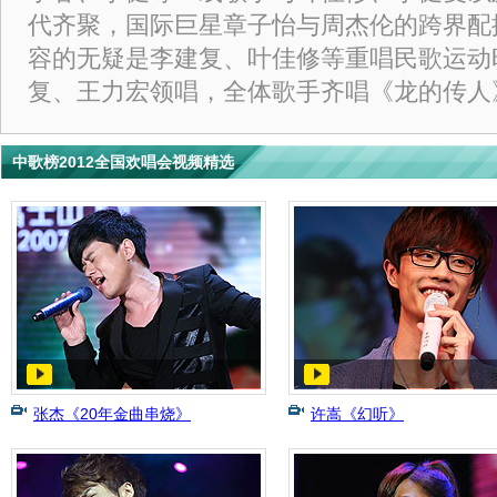
代齐聚，国际巨星章子怡与周杰伦的跨界配
容的无疑是李建复、叶佳修等重唱民歌运动
复、王力宏领唱，全体歌手齐唱《龙的传人
中歌榜2012全国欢唱会视频精选
张杰《20年金曲串烧》
许嵩《幻听》