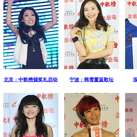
北京：中歌榜颁奖礼启动
宁波：韩雪重返歌坛