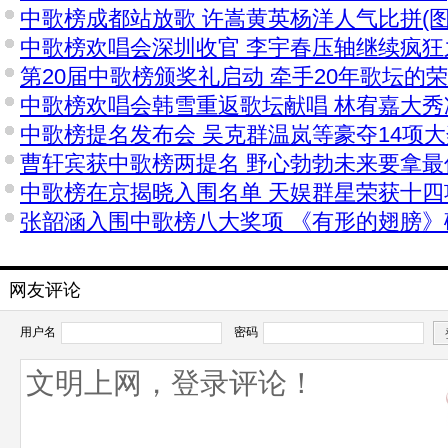
中歌榜成都站放歌 许嵩黄英杨洋人气比拼(图
中歌榜欢唱会深圳收官 李宇春压轴继续疯狂
第20届中歌榜颁奖礼启动 牵手20年歌坛的
中歌榜欢唱会韩雪重返歌坛献唱 林宥嘉大秀
中歌榜提名发布会 吴克群温岚等豪夺14项
曹轩宾获中歌榜两提名 野心勃勃未来要拿最
中歌榜在京揭晓入围名单 天娱群星荣获十四
张韶涵入围中歌榜八大奖项 《有形的翅膀》
网友评论
用户名
密码