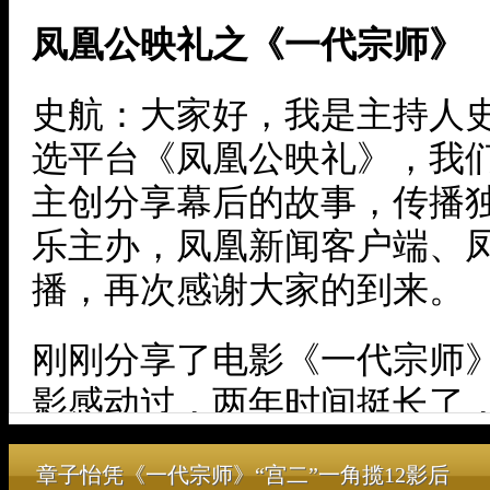
凤凰公映礼之《一代宗师》
史航：大家好，我是主持人
选平台《凤凰公映礼》，我
主创分享幕后的故事，传播
乐主办，凤凰新闻客户端、
播，再次感谢大家的到来。
刚刚分享了电影《一代宗师》
影感动过，两年时间挺长了
里面，宫二先生说过一句话
章子怡凭《一代宗师》“宫二”一角揽12影后