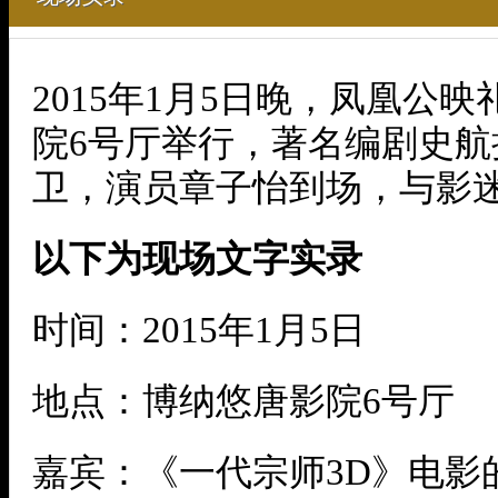
2015年1月5日晚，凤凰公
院6号厅举行，著名编剧史
卫，演员章子怡到场，与影
以下为现场文字实录
时间：2015年1月5日
地点：博纳悠唐影院6号厅
嘉宾：《一代宗师3D》电影