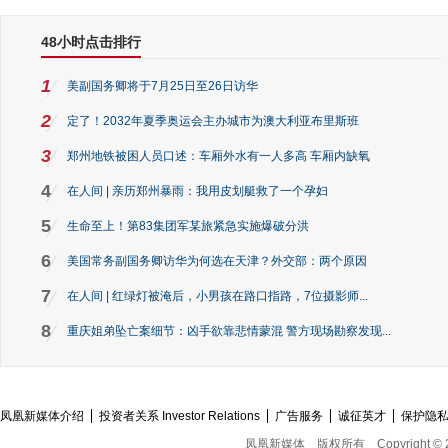
48小时点击排行
1
美副国务卿将于7月25日至26日访华
2
定了！2032年夏季奥运会主办城市为澳大利亚布里斯班
3
郑州地铁被困人员口述：车厢外水有一人多高 车厢内缺氧
4
在人间 | 亲历郑州暴雨：我用皮划艇救了一个孕妇
5
生命至上！第83集团军某旅紧急实施爆破分洪
6
美国常务副国务卿访华为何选在天津？外交部：两个原因
7
在人间 | 红绿灯被淹后，小男孩在路口指路，7位摄影师...
8
重庆姐弟坠亡案细节：凶手欲靠悲情蒙混 警方现场勘察发现...
凤凰新媒体介绍
投资者关系 Investor Relations
广告服务
诚征英才
保护隐
凤凰新媒体
版权所有
Copyright © 