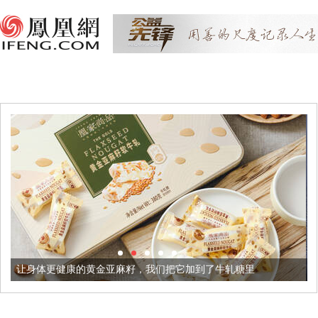
黄金亚麻籽，我们把它加到了牛轧糖里
被列入佛家七宝的它