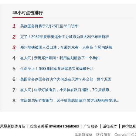
48小时点击排行
1
美副国务卿将于7月25日至26日访华
2
定了！2032年夏季奥运会主办城市为澳大利亚布里斯班
3
郑州地铁被困人员口述：车厢外水有一人多高 车厢内缺氧
4
在人间 | 亲历郑州暴雨：我用皮划艇救了一个孕妇
5
生命至上！第83集团军某旅紧急实施爆破分洪
6
美国常务副国务卿访华为何选在天津？外交部：两个原因
7
在人间 | 红绿灯被淹后，小男孩在路口指路，7位摄影师...
8
重庆姐弟坠亡案细节：凶手欲靠悲情蒙混 警方现场勘察发现...
凤凰新媒体介绍
投资者关系 Investor Relations
广告服务
诚征英才
保护隐
凤凰新媒体
版权所有
Copyright © 