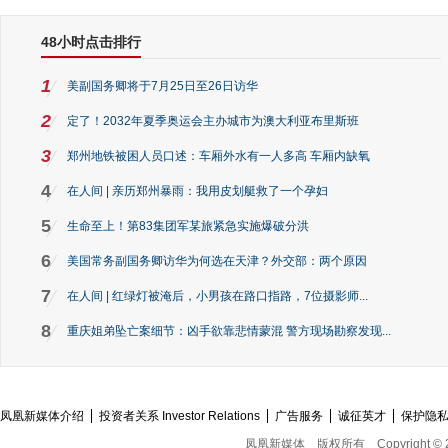
48小时点击排行
1
美副国务卿将于7月25日至26日访华
2
定了！2032年夏季奥运会主办城市为澳大利亚布里斯班
3
郑州地铁被困人员口述：车厢外水有一人多高 车厢内缺氧
4
在人间 | 亲历郑州暴雨：我用皮划艇救了一个孕妇
5
生命至上！第83集团军某旅紧急实施爆破分洪
6
美国常务副国务卿访华为何选在天津？外交部：两个原因
7
在人间 | 红绿灯被淹后，小男孩在路口指路，7位摄影师...
8
重庆姐弟坠亡案细节：凶手欲靠悲情蒙混 警方现场勘察发现...
凤凰新媒体介绍
投资者关系 Investor Relations
广告服务
诚征英才
保护隐
凤凰新媒体
版权所有
Copyright © 