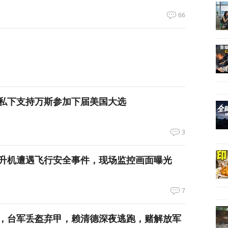
66
私下支持万斯参加下届美国大选
3
升机遭遇飞行安全事件，现场监控画面曝光
7
，台军丢盔弃甲，赖清德深夜逃跑，赌解放军