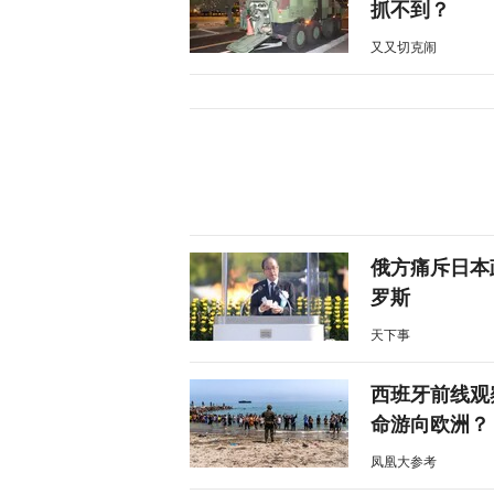
抓不到？
又又切克闹
俄方痛斥日本
罗斯
天下事
西班牙前线观
命游向欧洲？
凤凰大参考