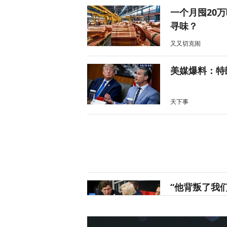
一个月囤20
寻味？
又又切克闹
美媒爆料：特
天下事
“他背叛了我
战2028大选
天下事