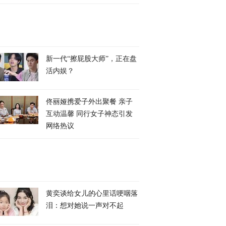
新一代“擦屁股大师”，正在盘
活内娱？
佟丽娅携爱子外出聚餐 亲子
互动温馨 同行女子神态引发
网络热议
黄奕谈给女儿的心里话哽咽落
泪：想对她说一声对不起