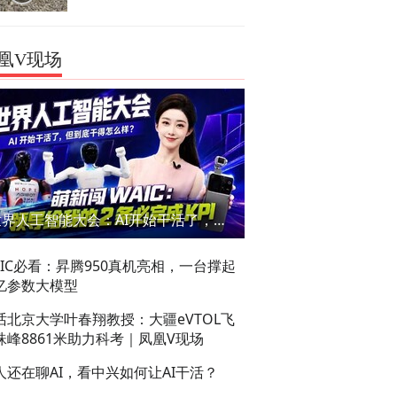
凰V现场
世界人工智能大会：AI开始干活了，但到底干的怎么样？萌新闯WAIC
AIC必看：昇腾950真机亮相，一台撑起
亿参数大模型
话北京大学叶春翔教授：大疆eVTOL飞
珠峰8861米助力科考｜凤凰V现场
人还在聊AI，看中兴如何让AI干活？