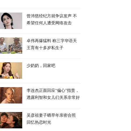
曾沛慈经纪方就争议发声 不
希望任何人遭受网络攻击
卓伟再爆猛料 称三字华语天
王育有十多岁私生子
少奶奶，回家吧
李连杰正面回应“偏心”指责，
透露利智和女儿们关系非常好
吴彦祖妻子晒早年亲密合照
回忆热恋时光