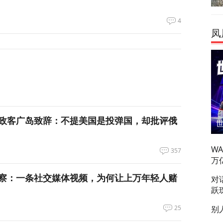
4
凤
政客广岛致辞：不提美国是投弹国，却批评俄
W
357
万
察：一条社交媒体视频，为何让上万年轻人赌
对
跃
25
别