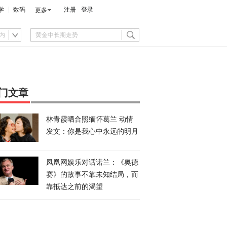
学
数码
注册
登录
更多
内
门文章
林青霞晒合照缅怀葛兰 动情
发文：你是我心中永远的明月
凤凰网娱乐对话诺兰：《奥德
赛》的故事不靠未知结局，而
靠抵达之前的渴望