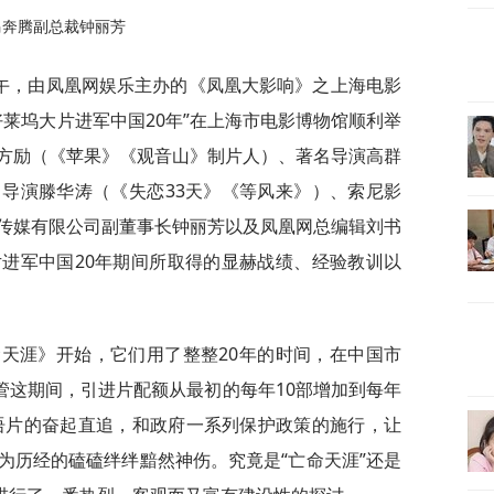
马奔腾副总裁钟丽芳
上午，由凤凰网娱乐主办的《凤凰大影响》之上海电影
好莱坞大片进军中国20年”在上海市电影博物馆顺利举
方励（《苹果》《观音山》制片人）、著名导演高群
导演滕华涛（《失恋33天》《等风来》）、索尼影
传媒有限公司副董事长钟丽芳以及凤凰网总编辑刘书
进军中国20年期间所取得的显赫战绩、经验教训以
命天涯》开始，它们用了整整20年的时间，在中国市
管这期间，引进片配额从最初的每年10部增加到每年
华语片的奋起直追，和政府一系列保护政策的施行，让
为历经的磕磕绊绊黯然神伤。究竟是“亡命天涯”还是