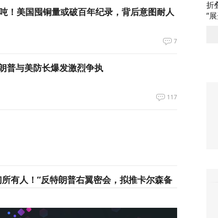
折
万吨！美国囤铜量或破百年纪录，背后意图耐人
“
7
朗普与美防长爆发激烈争执
117
们所有人！”反特朗普右翼密会，拟推卡尔森备
34