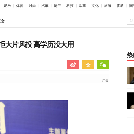
娱乐
体育
时尚
汽车
房产
科技
军事
文化
旅游
佛教
国
站
正文
拒大片风投 高学历没大用
热