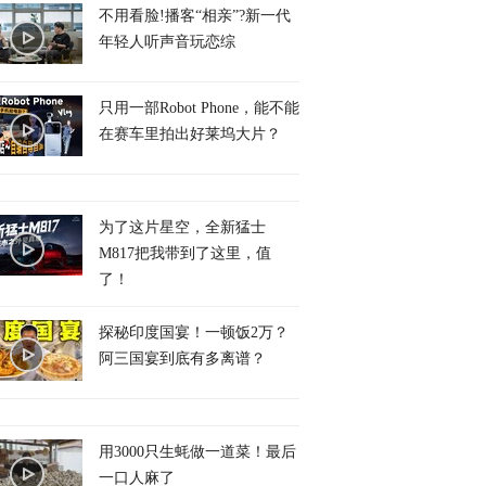
不用看脸!播客“相亲”?新一代
年轻人听声音玩恋综
只用一部Robot Phone，能不能
在赛车里拍出好莱坞大片？
为了这片星空，全新猛士
M817把我带到了这里，值
了！
探秘印度国宴！一顿饭2万？
阿三国宴到底有多离谱？
用3000只生蚝做一道菜！最后
一口人麻了