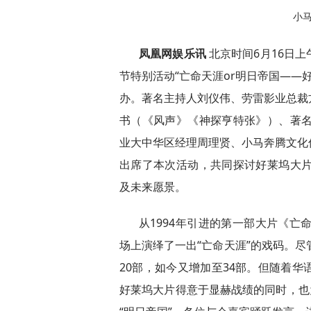
小
凤凰网娱乐讯
北京时间6月16日
节特别活动“亡命天涯or明日帝国——
办。著名主持人刘仪伟、劳雷影业总裁
书（《风声》《神探亨特张》）、著名
业大中华区经理周理贤、小马奔腾文化
出席了本次活动，共同探讨好莱坞大片
及未来愿景。
从1994年引进的第一部大片《亡
场上演绎了一出“亡命天涯”的戏码。尽
20部，如今又增加至34部。但随着
好莱坞大片得意于显赫战绩的同时，也