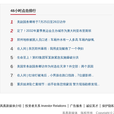
48小时点击排行
1
美副国务卿将于7月25日至26日访华
2
定了！2032年夏季奥运会主办城市为澳大利亚布里斯班
3
郑州地铁被困人员口述：车厢外水有一人多高 车厢内缺氧
4
在人间 | 亲历郑州暴雨：我用皮划艇救了一个孕妇
5
生命至上！第83集团军某旅紧急实施爆破分洪
6
美国常务副国务卿访华为何选在天津？外交部：两个原因
7
在人间 | 红绿灯被淹后，小男孩在路口指路，7位摄影师...
8
重庆姐弟坠亡案细节：凶手欲靠悲情蒙混 警方现场勘察发现...
凤凰新媒体介绍
投资者关系 Investor Relations
广告服务
诚征英才
保护隐
凤凰新媒体
版权所有
Copyright © 