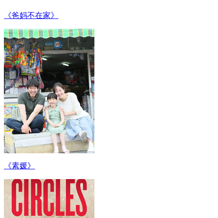
《爸妈不在家》
《素媛》