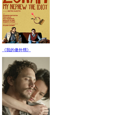
《我的傻外甥》