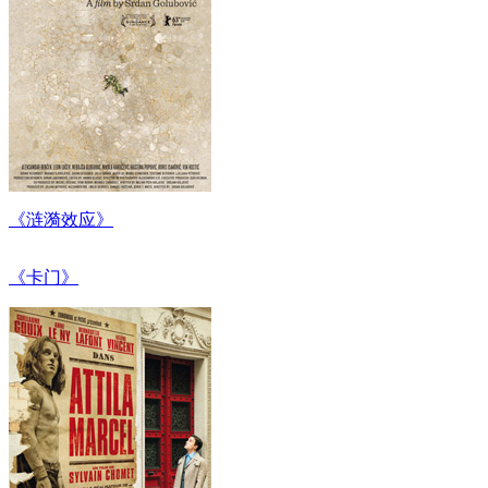
《涟漪效应》
《卡门》