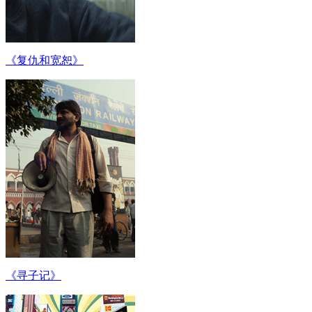
《复仇和宽恕》
《寻子记》