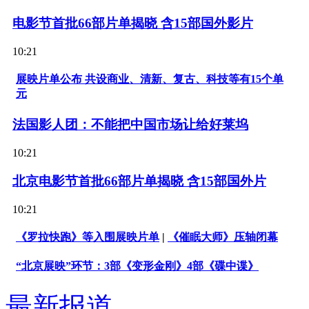
电影节首批66部片单揭晓 含15部国外影片
10:21
展映片单公布 共设商业、清新、复古、科技等有15个单
元
法国影人团：不能把中国市场让给好莱坞
10:21
北京电影节首批66部片单揭晓 含15部国外片
10:21
《罗拉快跑》等入围展映片单
|
《催眠大师》压轴闭幕
“北京展映”环节：3部《变形金刚》4部《碟中谍》
最新报道