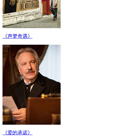
《声梦奇遇》
《爱的承诺》