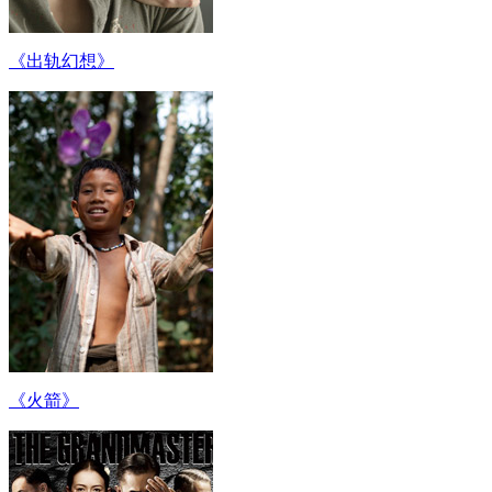
《出轨幻想》
《火箭》