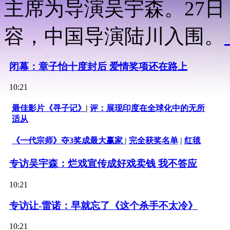
主席为导演吴宇森。27
容，中国导演陆川入围。
闭幕：章子怡十度封后 爱情奖项还在路上
10:21
最佳影片《寻子记》
|
评：展现印度在全球化中的无所
适从
《一代宗师》夺3奖成最大赢家
|
完全获奖名单
|
红毯
专访吴宇森：烂戏宣传成好戏卖钱 我不答应
10:21
专访让-雷诺：早就忘了《这个杀手不太冷》
10:21