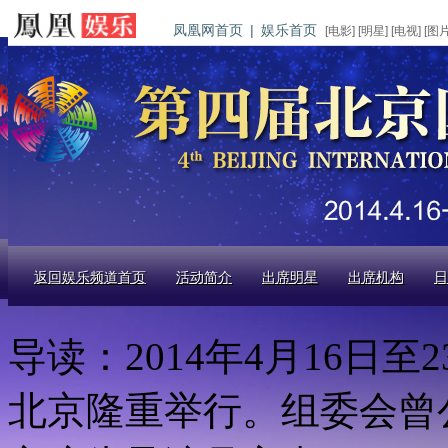
凤凰网首页
|
娱乐首页
[
电影
] [
明星
] [
电视
] [
图
返回娱乐频道首页
活动简介
出席明星
出席机构
日
导读：
2014年4月16
北京隆重举行。组委会曾