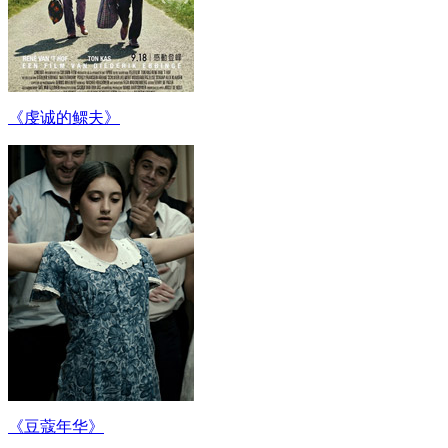
《虔诚的鳏夫》
《豆蔻年华》