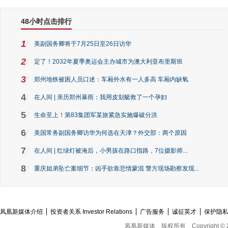
48小时点击排行
1
美副国务卿将于7月25日至26日访华
2
定了！2032年夏季奥运会主办城市为澳大利亚布里斯班
3
郑州地铁被困人员口述：车厢外水有一人多高 车厢内缺氧
4
在人间 | 亲历郑州暴雨：我用皮划艇救了一个孕妇
5
生命至上！第83集团军某旅紧急实施爆破分洪
6
美国常务副国务卿访华为何选在天津？外交部：两个原因
7
在人间 | 红绿灯被淹后，小男孩在路口指路，7位摄影师...
8
重庆姐弟坠亡案细节：凶手欲靠悲情蒙混 警方现场勘察发现...
凤凰新媒体介绍
投资者关系 Investor Relations
广告服务
诚征英才
保护隐
凤凰新媒体
版权所有
Copyright © 