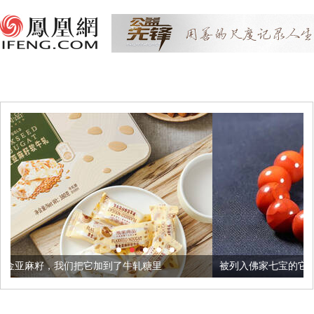
它加到了牛轧糖里
被列入佛家七宝的它到底有多美？