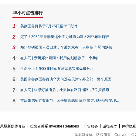
48小时点击排行
1
美副国务卿将于7月25日至26日访华
2
定了！2032年夏季奥运会主办城市为澳大利亚布里斯班
3
郑州地铁被困人员口述：车厢外水有一人多高 车厢内缺氧
4
在人间 | 亲历郑州暴雨：我用皮划艇救了一个孕妇
5
生命至上！第83集团军某旅紧急实施爆破分洪
6
美国常务副国务卿访华为何选在天津？外交部：两个原因
7
在人间 | 红绿灯被淹后，小男孩在路口指路，7位摄影师...
8
重庆姐弟坠亡案细节：凶手欲靠悲情蒙混 警方现场勘察发现...
凤凰新媒体介绍
投资者关系 Investor Relations
广告服务
诚征英才
保护隐
凤凰新媒体
版权所有
Copyright © 