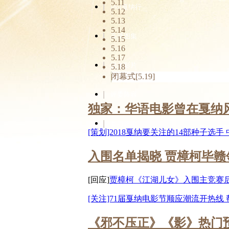
5.11
idol戛纳行
5.12
5.13
5.14
高清图集
5.15
5.16
5.17
提名影片
5.18
闭幕式[5.19]
评委阵容
独家：华语电影曾在戛纳
参与评论
[策划]2018戛纳要关注的14部种子选手
入围名单揭晓 贾樟柯毕赣
[回应]
贾樟柯《江湖儿女》入围主竞赛
[关注]71届戛纳电影节顺应潮流开热线
《邪不压正》《影》热门