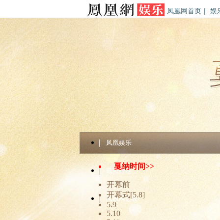
凤凰网首页
|
娱
凤凰娱乐
戛纳时间>>
最新报道
开幕前
开幕式[5.8]
凤凰网之夜
5.9
5.10