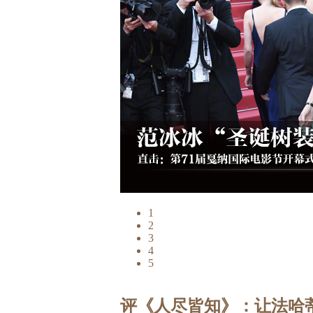
1
2
3
4
5
评《人尽皆知》：让法哈